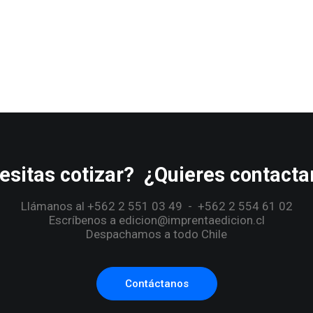
esitas cotizar? ¿Quieres contacta
Llámanos al +562 2 551 03 49 - +562 2 554 61 02
Escríbenos a edicion@imprentaedicion.cl
Despachamos a todo Chile
Contáctanos